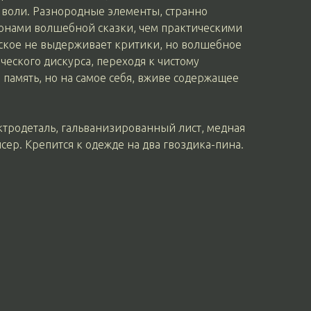
м воли. Разнородные элементы, странно
онами волшебной сказки, чем практическими
ское не выдерживает критики, но волшебное
ческого дискурса, переходя к чистому
а память, но на самое себя, вживе содержащее
ектродеталь, гальванизированный лист, медная
сер. Крепится к одежде на два гвоздика-пина.