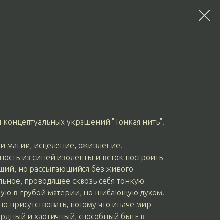
и концептуальных украшений "Тонкая нить".
 и магии, исцеление, оживление.
ность из синей изоленты и веток построить
щий, но рассыпающийся без живого
ильное, проводящее сквозь себя тонкую
мую в грубой материи, но шибающую духом.
о присутствовать, потому что иначе мир
урдный и хаотичный, способный быть в