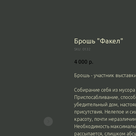
Брошь "Факел"
SKU:
0132
р.
4 000
Брошь - участник выставк
Собирание себя из мусора
Приспосабливание, способ
убедительный дом, настоя
присутствия. Нелепое и с
красоту, почти неразличи
Необходимость максимальн
рассыпается, слишком абс