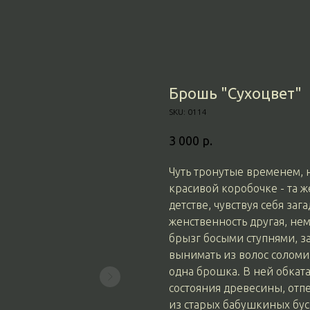
Брошь "Сухоцвет"
SKU:
0114
р.
3 000
Чуть тронутые временем, 
красивой коробочке - та ж
детстве, чувствуя себя за
женственность другая, нем
брызг босыми ступнями, за
вынимать из волос соломи
одна брошка. В ней обкат
состояния древесины, отпе
из старых бабушкиных бус