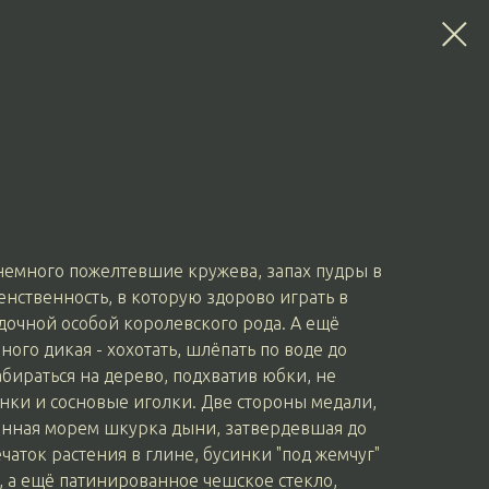
немного пожелтевшие кружева, запах пудры в
енственность, в которую здорово играть в
гадочной особой королевского рода. А ещё
ного дикая - хохотать, шлёпать по воде до
бираться на дерево, подхватив юбки, не
нки и сосновые иголки. Две стороны медали,
анная морем шкурка дыни, затвердевшая до
чаток растения в глине, бусинки "под жемчуг"
, а ещё патинированное чешское стекло,