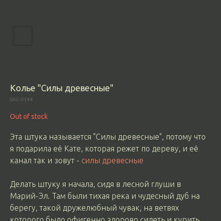
Колье "Силы древесные"
SKU:
0144
Out of stock
Эта штука называется "Силы древесные", потому что
я подарила её Кате, которая режет по дереву, и её
канал так и зовут -
силы древесные
Делать штуку я начала, сидя в лесной глуши в
Марий-Эл. Там были тихая река и чудесный дуб на
берегу, такой дружелюбный чувак, на ветвях
которого было офигенно здорово сидеть и курить