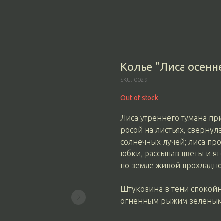
Колье "Лиса осенн
SKU:
0029
Out of stock
Лиса утреннего тумана пр
росой на листьях, сверну
солнечных лучей; лиса пр
юбки, рассыпав цветы и я
по земле живой прохладной
Штуковина в тени спокойно
огненным рыжим зелёным