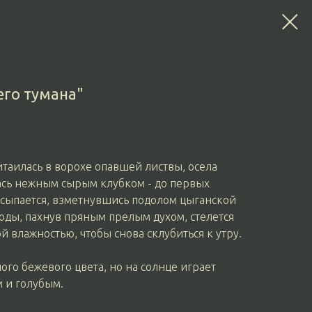
его тумана"
итаилась в ворохе опавшей листвы, осела
лась нежным сырым клубком - до первых
осыпается, взметнувшись подолом цыганской
годы, пахнув пряным прелым духом, стелется
 влажностью, чтобы снова склубиться к утру.
го бежевого цвета, но на солнце играет
 и голубым.